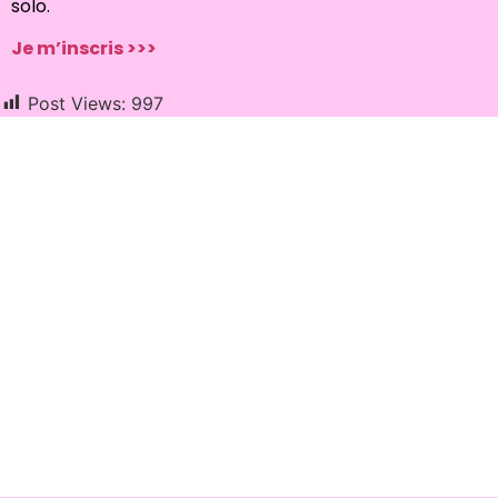
solo.
Je m’inscris >>>
Post Views:
997